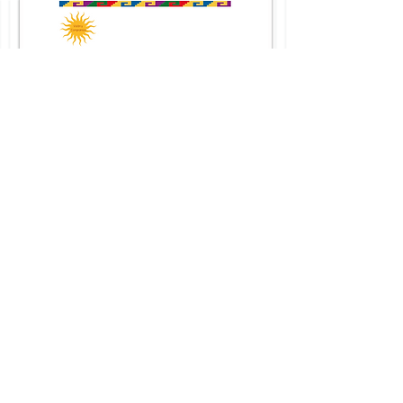
P
óngase en contacto llame..
Grupo comunitario en salud integral
e-mail:
gcesi@teacher.org
Constanza Ramírez
Presidente & CEO
Cel.
(949) 813-9677